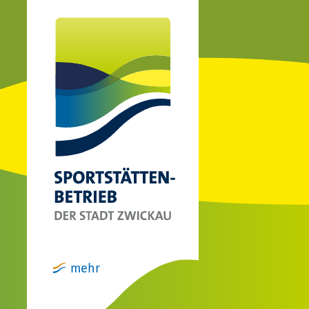
(ical)>
mehr